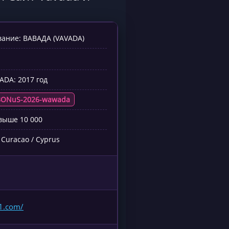
вание:
ВАВАДА (VAVADA)
VADA:
2017 год
BONuS-2026-wawada
ыше 10 000
Curacao / Cyprus
s1.com/