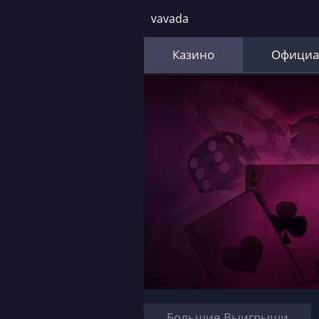
vavada
Казино
Официа
Большие Выигрыши