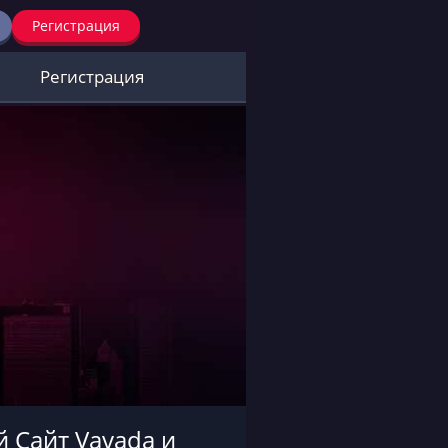
Регистрация
Регистрация
 Сайт Vavada и