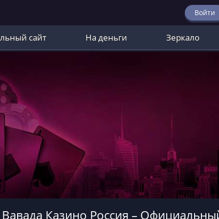
Войти
льный сайт
На деньги
Зеркало
Вавада Казино Россия – Официальный