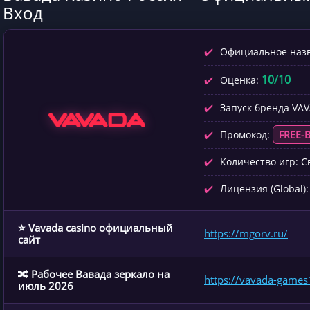
Вход
✔️
Официальное наз
10/10
✔️
Оценка:
✔️
Запуск бренда VA
✔️
Промокод:
FREE-
✔️
Количество игр:
Св
✔️
Лицензия (Global):
⭐ Vavada casino официальный
https://mgorv.ru/
сайт
🔀 Рабочее Вавада зеркало на
https://vavada-game
июль 2026