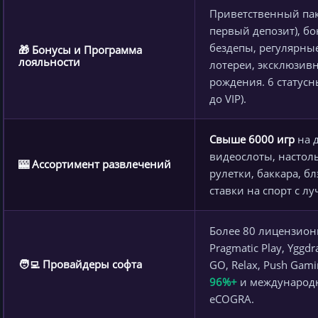
Приветственный пак
первый депозит), бо
бездепы, регулярны
🎁 Бонусы и Программа
лояльности
лотереи, эксклюзив
рождения. 6 статусн
до VIP).
Свыше 6000 игр
на д
видеослоты, настол
🎰 Ассортимент развлечений
рулетки, баккара, бл
ставки на спорт с 
Более 80 лицензионн
Pragmatic Play, Yggdr
🧑‍💻 Провайдеры софта
GO, Relax, Push Gamin
96%+
и международ
eCOGRA.