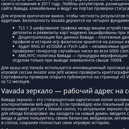
своего основания в 2017 году. Лейблы регуляторов, размещен
сайта Вавада, кликабельны и ведут на портал проверки статуса
Для игроков критически важно, чтобы честность результатов
аудитами. Безопасность Vavada держится на четырех фундаме
TLS 1.3 шифрование трафика между вашим устройством
депозиты и реквизиты карт надежно зашифрованы при 
Децентрализация баз данных Вавада – платежные да
профиля и история игр физически хранятся на разных и
Аудит RNG от eCOGRA и iTech Labs – независимые iga
проверяют генератор случайных чисел во всех 6000 слота
AML/KYC-политика Вавада — процедура верификации
отделом только при выводе эквивалента свыше 1000$.
Для краш-игр Vavada используется инновационный протокол pro
игровой сессии Aviator или JetX можно проверить криптографи
Сертификаты проверок открыто публикуются на странице «О Va
за 12 месяцев.
Vavada зеркало — рабочий адрес на 
Вавада зеркало – это стопроцентная идентичная копия основн
альтернативном веб-адресе. Если провайдер или локальный р
ограничивает доступ к Vavada casino, то актуальное зеркало п
для обхода блокировки: вы заходите на новый домен, вводите 
входа и далее пользуетесь своим балансом, вейджером, актив
в слотах, сохраняя полностью свою игровую историю.